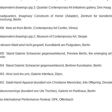
ndependent drawings gig.3
, Quartair Contemporary Art Initiatives gallery, Den Haag
eadquarters, Imaginary Constructs of Home
(Adapter), Zentrum für künstleri
orschung, Berlin
006
New art from Berlin
, Contemporary Art Centre, Vilnius
ndependent drawings gig.2,
Museum of Contemporary Art, Skopje
 diesem Wald wird nicht gespielt
, Kunstfabrik am Flutgraben, Berlin
005 Stand Galerie Schwarzer gegenwartskunst, Preview Berlin, the emerging art f
rlin
004 Stand Galerie Schwarzer gegenwartskunst, Berliner Kunstsalon, Berlin
003
Ainsi sont les uns
, Galerie Interface, Dijon.
002
Stadt-Hand-Apparat
(kuratiert von Christiane Mennicke), Info Offspring, Dresd
ideoscreenings
(kuratiert von Ute Tischler), Galerie im Parkhaus, Berlin
es International Performance Festival
, OFK, Offenbach