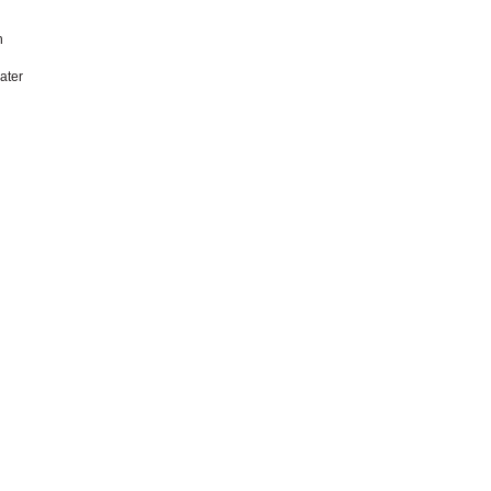
n
ater