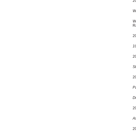
2
W
W
R
2
10
2
S
2
P
D
2
A
2