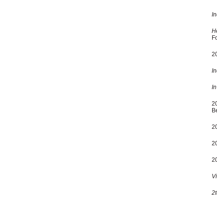
I
H
F
2
I
In
2
Be
2
2
2
V
2t