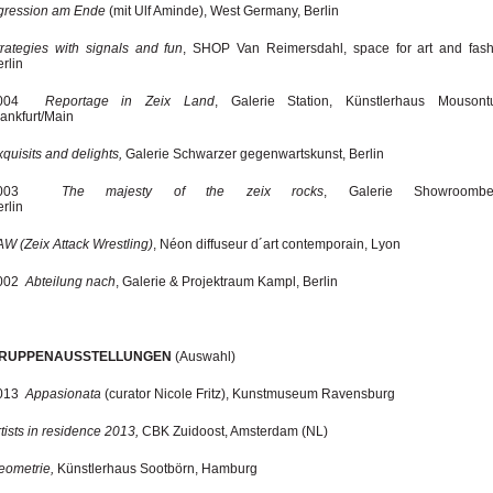
gression am Ende
(mit Ulf Aminde), West Germany, Berlin
trategies with signals and fun
, SHOP Van Reimersdahl, space for art and fash
rlin
2004
Reportage in Zeix Land
, Galerie Station, Künstlerhaus Mousont
rankfurt/Main
quisits and delights,
Galerie Schwarzer gegenwartskunst, Berlin
003
The majesty of the zeix rocks
, Galerie Showroomber
Berlin
AW (Zeix Attack Wrestling)
, Néon diffuseur d´art contemporain, Lyon
002
Abteilung nach
, Galerie & Projektraum Kampl, Berlin
RUPPENAUSSTELLUNGEN
(Auswahl)
013
Appasionata
(curator Nicole Fritz), Kunstmuseum Ravensburg
tists in residence 2013,
CBK Zuidoost, Amsterdam (NL)
eometrie,
Künstlerhaus
Sootbörn, Hamburg