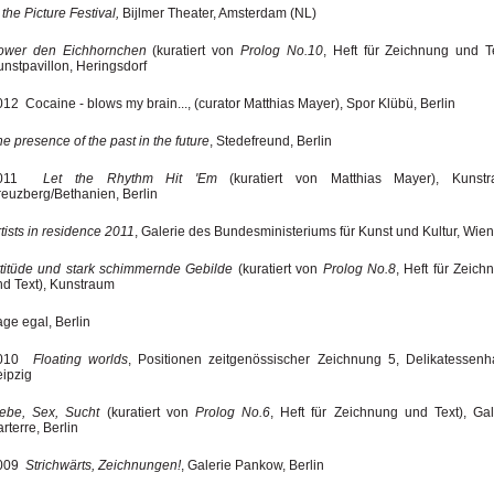
 the Picture Festival,
Bijlmer Theater, Amsterdam (NL)
ower den Eichhornchen
(kuratiert von
Prolog No.10
, Heft für Zeichnung und T
unstpavillon, Heringsdorf
12 Cocaine - blows my brain..., (curator Matthias Mayer), Spor Klübü, Berlin
e presence of the past in the future
, Stedefreund, Berlin
2011
Let the Rhythm Hit 'Em
(kuratiert von Matthias Mayer), Kunst
reuzberg/Bethanien, Berlin
tists in residence 2011
, Galerie des Bundesministeriums für Kunst und Kultur, Wien
ttitüde und stark schimmernde Gebilde
(kuratiert von
Prolog No.8
, Heft für Zeich
nd Text), Kunstraum
ge egal, Berlin
010
Floating worlds
, Positionen zeitgenössischer Zeichnung 5, Delikatessenh
eipzig
iebe, Sex, Sucht
(kuratiert von
Prolog No.6
, Heft für Zeichnung und Text), Gal
rterre, Berlin
009
Strichwärts, Zeichnungen!
, Galerie Pankow, Berlin