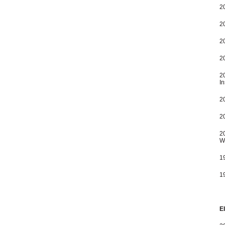
2
2
2
20
2
I
2
2
2
W
1
19
E