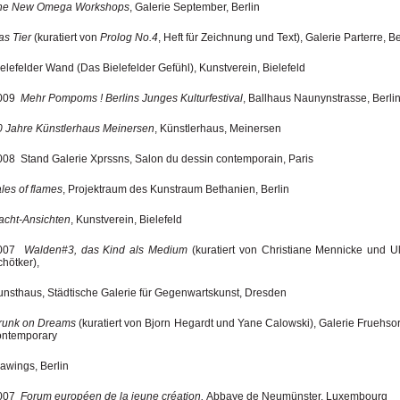
he New Omega Workshops
, Galerie September, Berlin
as Tier
(kuratiert von
Prolog No.4
, Heft für Zeichnung und Text), Galerie Parterre, Be
elefelder Wand (Das Bielefelder Gefühl), Kunstverein, Bielefeld
009
Mehr Pompoms ! Berlins Junges Kulturfestival
, Ballhaus Naunynstrasse, Berli
0 Jahre Künstlerhaus Meinersen
, Künstlerhaus, Meinersen
008 Stand Galerie Xprssns, Salon du dessin contemporain, Paris
les of flames
, Projektraum des Kunstraum Bethanien, Berlin
acht-Ansichten
, Kunstverein, Bielefeld
007
Walden#3, das Kind als Medium
(kuratiert von Christiane Mennicke und Ul
hötker),
unsthaus, Städtische Galerie für Gegenwartskunst, Dresden
runk on Dreams
(kuratiert von Bjorn Hegardt und Yane Calowski), Galerie Fruehsor
ontemporary
awings, Berlin
007
Forum européen de la jeune création
,
Abbaye de Neumünster, Luxembourg