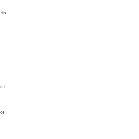
rlin
n
rich
ge |