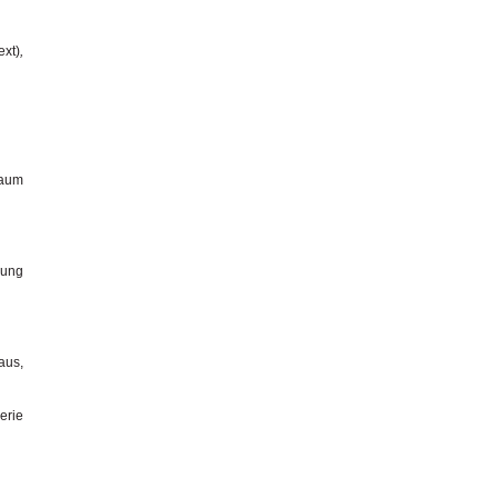
ext)
,
raum
nung
aus,
erie