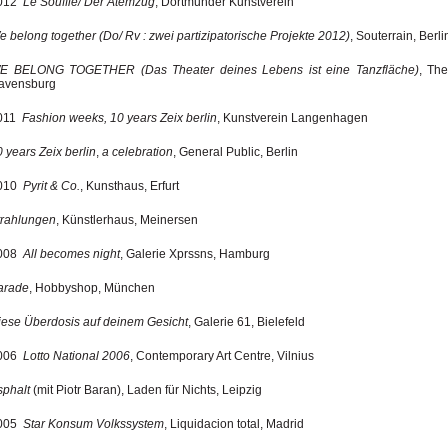
012
Le Souffle/ Der Atemzug
, Dortmunder Kunstverein
e belong together
(Do/ Rv : zwei partizipatorische Projekte 2012)
,
Souterrain, Berli
E BELONG TOGETHER (Das Theater deines Lebens ist eine Tanzfläche)
, The
avensburg
011
Fashion weeks, 10 years Zeix berlin
, Kunstverein Langenhagen
 years Zeix berlin
,
a celebration
, General Public, Berlin
010
Pyrit & Co.
, Kunsthaus, Erfurt
trahlungen
, Künstlerhaus, Meinersen
008
All becomes night
, Galerie Xprssns, Hamburg
arade
, Hobbyshop, München
iese Überdosis auf deinem Gesicht
, Galerie 61, Bielefeld
006
Lotto National 2006
, Contemporary Art Centre, Vilnius
sphalt
(mit Piotr Baran), Laden für Nichts, Leipzig
005
Star Konsum Volkssystem
, Liquidacion total, Madrid