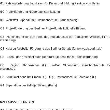
011 Katalogförderung Bezirksamt für Kultur und Bildung Pankow von Berlin
010 Projektförderung Niedersachsen Stiftung
010 Werkstatt Stipendium Kunsthochschule Braunschweig
09 Projektförderung des Berliner Projektfonds kulturelle Bildung
008 Nominierung für den Preis des Kulturkreises der deutschen Wirtschaft (Th
nszenierung)
008 Katalog-/Website- Förderung des Berliner Senats (für www.zeixberlin.de)
008 Bureau des arts plastiques (Berlin)/ Cultures France Projektförderung
000 Region Rhone-Alpes (F) EuroDoc Stipendium, Kunsthochschule Be
eissenssee
998 Studiumstipendium Erasmus (E. U.) Kunsthochschule Barcelona (E)
94 Stipendium der Zellidja Stiftung (Paris)
INZELAUSSTELLUNGEN