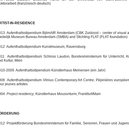
ktorarbeit (französisch-deutsch)
RTIST-IN-RESIDENCE­
013 Aufenthaltsstipendium BijlmAIR Amsterdam (CBK Zuidoost – center of visual ar
tedelijk Museum Bureau Amsterdam (SMBA) and Stichting FLAT (FLAT foundation)
012 Aufenthaltsstipendium Kunstmuseum, Ravensburg
011 Aufenthaltsstipendium Schloss Laudon, Bundesministerium für Unterricht, K
nd Kultur, Wien
010-2009 Aufenthaltsstipendium Künstlerhaus Meinersen (ein Jahr)
006 Aufenthaltsstipendium Vilnius Contemporary Art Centre, Pépinières europée
ur jeunes artistes
004
Project residency
, Künstlerhaus Mousonturm, Frankfurt/Main
ÖRDERUNG
012 Projektförderung Bundesministerium für Familie, Senioren, Frauen und Jugen