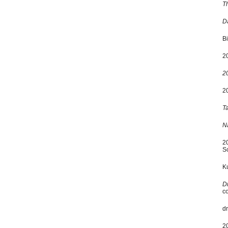
T
D
Bi
2
2
2
Ta
N
2
Sc
K
D
c
dr
2