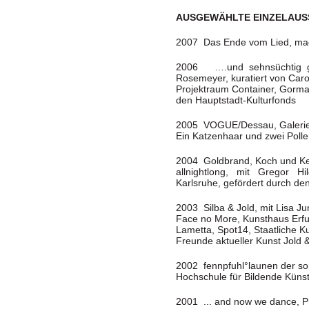
AUSGEWÄHLTE EINZELAU
2007 Das Ende vom Lied, magn
2006 ….und sehnsüchtig gle
Rosemeyer, kuratiert von Caro
Projektraum Container, Gormann
den Hauptstadt-Kulturfonds
2005 VOGUE/Dessau, Galerie 
Ein Katzenhaar und zwei Polle
2004 Goldbrand, Koch und Kes
allnightlong, mit Gregor H
Karlsruhe, gefördert durch d
2003 Silba & Jold, mit Lisa J
Face no More, Kunsthaus Erfur
Lametta, Spot14, Staatliche
Freunde aktueller Kunst Jold &
2002 fennpfuhl°launen der s
Hochschule für Bildende Küns
2001 ... and now we dance, Pr