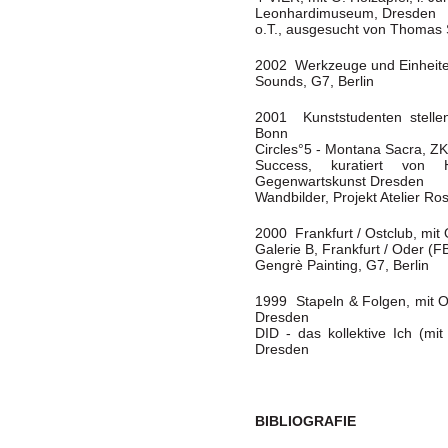
Leonhardimuseum, Dresden
o.T., ausgesucht von Thomas S
2002 Werkzeuge und Einheiten,
Sounds, G7, Berlin
2001 Kunststudenten stellen
Bonn
Circles°5 - Montana Sacra, Z
Success, kuratiert von 
Gegenwartskunst Dresden
Wandbilder, Projekt Atelier Ro
2000 Frankfurt / Ostclub, mit 
Galerie B, Frankfurt / Oder (F
Gengrè Painting, G7, Berlin
1999 Stapeln & Folgen, mit O.
Dresden
DID - das kollektive Ich (mit
Dresden
BIBLIOGRAFIE