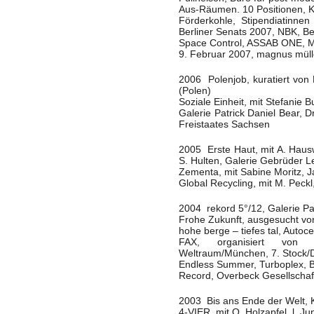
Aus-Räumen. 10 Positionen, K
Förderkohle, Stipendiatinnen
Berliner Senats 2007, NBK, Be
Space Control, ASSAB ONE, M
9. Februar 2007, magnus mülle
2006 Polenjob, kuratiert von
(Polen)
Soziale Einheit, mit Stefanie 
Galerie Patrick Daniel Bear, D
Freistaates Sachsen
2005 Erste Haut, mit A. Haus
S. Hulten, Galerie Gebrüder 
Zementa, mit Sabine Moritz, Ja
Global Recycling, mit M. Peck
2004 rekord 5°/12, Galerie Pa
Frohe Zukunft, ausgesucht vo
hohe berge – tiefes tal, Autoc
FAX, organisiert von Oli
Weltraum/München, 7. Stock/
Endless Summer, Turboplex, B
Record, Overbeck Gesellschaf
2003 Bis ans Ende der Welt, 
4-VIER, mit O. Holzapfel, l. J