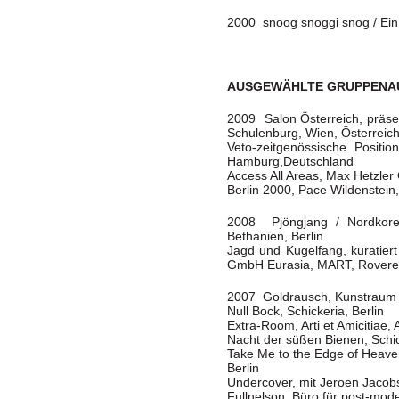
2000 snoog snoggi snog / Ein
AUSGEWÄHLTE GRUPPENA
2009 Salon Österreich, präse
Schulenburg, Wien, Österreic
Veto-zeitgenössische Positio
Hamburg,Deutschland
Access All Areas, Max Hetzler 
Berlin 2000, Pace Wildenstein
2008 Pjöngjang / Nordkorea
Bethanien, Berlin
Jagd und Kugelfang, kuratier
GmbH Eurasia, MART, Rovere
2007 Goldrausch, Kunstraum K
Null Bock, Schickeria, Berlin
Extra-Room, Arti et Amicitiae
Nacht der süßen Bienen, Schic
Take Me to the Edge of Heave
Berlin
Undercover, mit Jeroen Jacobs
Fullnelson, Büro für post-mod