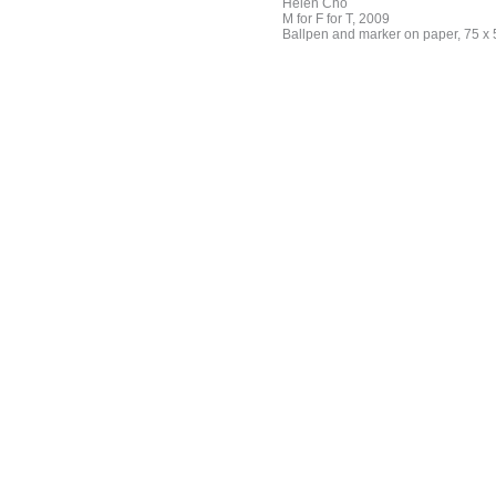
Helen Cho
M for F for T, 2009
Ballpen and marker on paper, 75 x