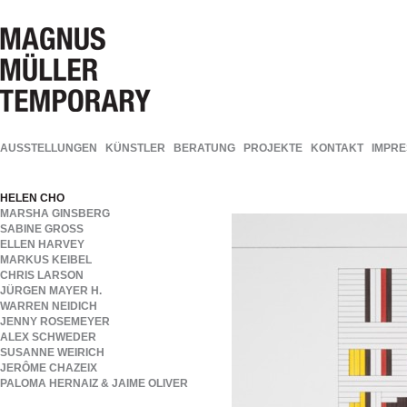
AUSSTELLUNGEN
KÜNSTLER
BERATUNG
PROJEKTE
KONTAKT
IMPR
HELEN CHO
MARSHA GINSBERG
SABINE GROSS
ELLEN HARVEY
MARKUS KEIBEL
CHRIS LARSON
JÜRGEN MAYER H.
WARREN NEIDICH
JENNY ROSEMEYER
ALEX SCHWEDER
SUSANNE WEIRICH
JERÔME CHAZEIX
PALOMA HERNAIZ & JAIME OLIVER