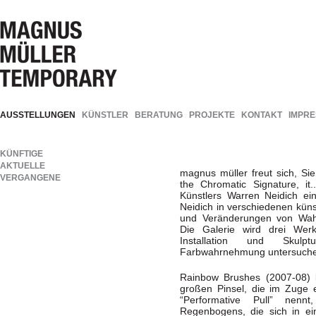
AUSSTELLUNGEN
KÜNSTLER
BERATUNG
PROJEKTE
KONTAKT
IMPR
KÜNFTIGE
AKTUELLE
magnus müller freut sich, Si
VERGANGENE
the Chromatic Signature, it.
Künstlers Warren Neidich ei
Neidich in verschiedenen küns
und Veränderungen von Wah
Die Galerie wird drei Werk
Installation und Skulp
Farbwahrnehmung untersuch
Rainbow Brushes (2007-08) 
großen Pinsel, die im Zuge e
“Performative Pull” nenn
Regenbogens, die sich in e