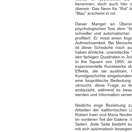
benennen, doch auch hier s
überein. Das Neon für “Rot” 
“Blau” erscheint in rot.
Dieser Mangel an Überei
psychologischen Test, dem “St
schneller und automatischer
profitiert. Er misst einen k
Aufmerksamkeit. Bei Mensche
ist diese Schwäche noch a
haben ähnliche, unentdeckte 
den farbigen Quadraten in J
to the Square von 1965, sin
experimentelle Kunstwerke üb
Effekte, die sie auslösen,
Kunstgeschichte eingebunden, 
eine biopolitische Bedeutu
versucht, diese Frage zu b
einbezieht, während es bewu
werden und Information verwi
Neidichs enge Beziehung z
Arbeiten der kalifornischen 
Robert Irwin und Maria Nordma
im vorderen Teil der Galerie. I
Seiten. Jede Seite besteht 
mit sich automatisch bewege