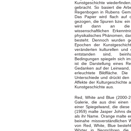
Kunstgeschichte wiederfinden
gebracht. So basiert die Ar
Regenbogen in Rubens Gemä
Das Papier wird flach auf 
gezogen, die Spuren bzw. ein 
wird dann an die
wissenschaftlichen Erkennt
physikalisches Phänomen, das
besteht. Dennoch wurden g
Epochen der Kunstgeschichte
veränderten kulturellen und
entstanden sind, beinh
Bedingungen spiegeln sich im
ist die Darstellung eines R
Gedanken auf der Leinwand, e
erleuchtete Bildfläche. Die 
Unterschiede und drückt den 
Affekte der Kulturgeschichte 
Kunstgeschichte aus.
Red, White and Blue (2000-200
Galerie, die aus drei eine
einer Spiegelwand, die diese r
(1959) malte Jasper Johns d
als ihr Name. Orange malte er
beinahe missverständlichen W
von Red, White, Blue besteh
Wörter in Neonröhren die