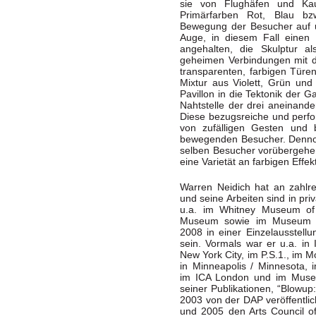
sie von Flughäfen und Ka
Primärfarben Rot, Blau bz
Bewegung der Besucher auf u
Auge, in diesem Fall einen 
angehalten, die Skulptur a
geheimen Verbindungen mit de
transparenten, farbigen Türe
Mixtur aus Violett, Grün und
Pavillon in die Tektonik der 
Nahtstelle der drei aneinande
Diese bezugsreiche und perform
von zufälligen Gesten und
bewegenden Besucher. Dennoch
selben Besucher vorübergehe
eine Varietät an farbigen Effek
Warren Neidich hat an zahlre
und seine Arbeiten sind in pr
u.a. im Whitney Museum of
Museum sowie im Museum Lu
2008 in einer Einzelausstel
sein. Vormals war er u.a. in
New York City, im P.S.1., im 
in Minneapolis / Minnesota,
im ICA London und im Muse
seiner Publikationen, “Blowu
2003 von der DAP veröffentli
und 2005 den Arts Council o