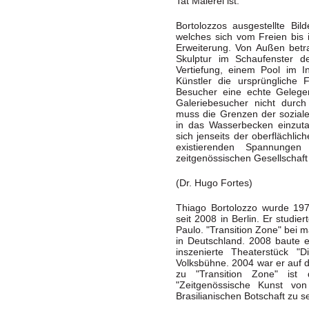
Tat Malerei ist.
Bortolozzos ausgestellte Bil
welches sich vom Freien bis 
Erweiterung. Von Außen betra
Skulptur im Schaufenster d
Vertiefung, einem Pool im 
Künstler die ursprüngliche 
Besucher eine echte Gelegen
Galeriebesucher nicht durc
muss die Grenzen der sozial
in das Wasserbecken einzuta
sich jenseits der oberflächl
existierenden Spannungen
zeitgenössischen Gesellscha
(Dr. Hugo Fortes)
Thiago Bortolozzo wurde 197
seit 2008 in Berlin. Er studie
Paulo. "Transition Zone" bei m
in Deutschland. 2008 baute e
inszenierte Theaterstück 
Volksbühne. 2004 war er auf d
zu "Transition Zone" ist 
"Zeitgenössische Kunst von
Brasilianischen Botschaft zu s