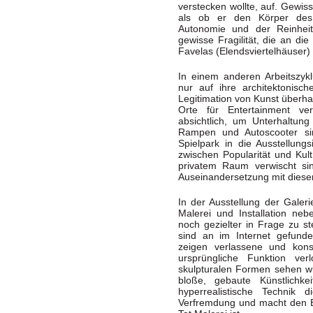
verstecken wollte, auf. Gewis
als ob er den Körper des
Autonomie und der Reinheit
gewisse Fragilität, die an die
Favelas (Elendsviertelhäuser) 
In einem anderen Arbeitszykl
nur auf ihre architektonisc
Legitimation von Kunst überh
Orte für Entertainment v
absichtlich, um Unterhaltung
Rampen und Autoscooter sin
Spielpark in die Ausstellungs
zwischen Popularität und Kul
privatem Raum verwischt sind
Auseinandersetzung mit diese
In der Ausstellung der Galeri
Malerei und Installation n
noch gezielter in Frage zu s
sind an im Internet gefund
zeigen verlassene und konst
ursprüngliche Funktion ver
skulpturalen Formen sehen wi
bloße, gebaute Künstlichke
hyperrealistische Technik 
Verfremdung und macht den Be